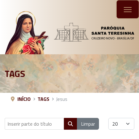
TAGS
INÍCIO
TAGS
Jesus
Inserir parte do título
Mostrar #
Limpar