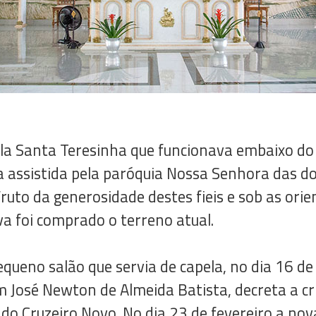
la Santa Teresinha que funcionava embaixo do
a assistida pela paróquia Nossa Senhora das do
ruto da generosidade destes fieis e sob as ori
a foi comprado o terreno atual.
ueno salão que servia de capela, no dia 16 de 
m José Newton de Almeida Batista, decreta a c
do Cruzeiro Novo. No dia 23 de fevereiro a nov