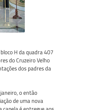
 bloco H da quadra 407
res do Cruzeiro Velho
entações dos padres da
janeiro, o então
riação de uma nova
a capela é entregue aos