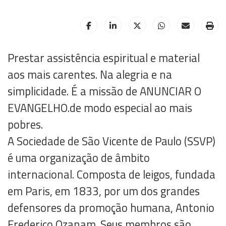
HELIX_ULTIMATE_SHARE_FACEBOOK
HELIX_ULTIMATE_SHARE_LINKE
HELIX_ULTIMATE_SHAR
HELIX_ULTIMAT
HELIX_UL
HE
Prestar assistência espiritual e material
aos mais carentes. Na alegria e na
simplicidade. É a missão de ANUNCIAR O
EVANGELHO.de modo especial ao mais
pobres.
A Sociedade de São Vicente de Paulo (SSVP)
é uma organização de âmbito
internacional. Composta de leigos, fundada
em Paris, em 1833, por um dos grandes
defensores da promoção humana, Antonio
Frederico Ozanam. Seus membros são