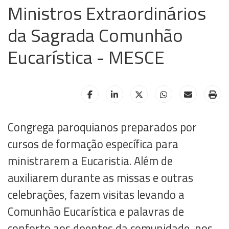
Ministros Extraordinários
da Sagrada Comunhão
Eucarística - MESCE
HELIX_ULTIMATE_SHARE_FACEBOOK
HELIX_ULTIMATE_SHARE_LINKE
HELIX_ULTIMATE_SHAR
HELIX_ULTIMAT
HELIX_UL
HE
Congrega paroquianos preparados por
cursos de formação específica para
ministrarem a Eucaristia. Além de
auxiliarem durante as missas e outras
celebrações, fazem visitas levando a
Comunhão Eucarística e palavras de
conforto aos doentes da comunidade, nos