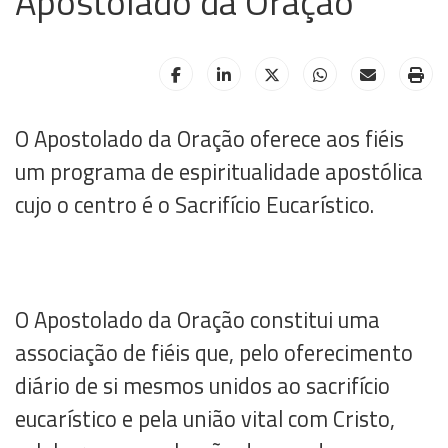
Apostolado da Oração
HELIX_ULTIMATE_SHARE_FACEBOOK
HELIX_ULTIMATE_SHARE_LINKE
HELIX_ULTIMATE_SHAR
HELIX_ULTIMAT
HELIX_UL
HE
O Apostolado da Oração oferece aos fiéis
um programa de espiritualidade apostólica
cujo o centro é o Sacrifício Eucarístico.
O Apostolado da Oração constitui uma
associação de fiéis que, pelo oferecimento
diário de si mesmos unidos ao sacrifício
eucarístico e pela união vital com Cristo,