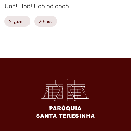
Uoô! Uoô! Uoô oô oooô!
Segueme
20anos