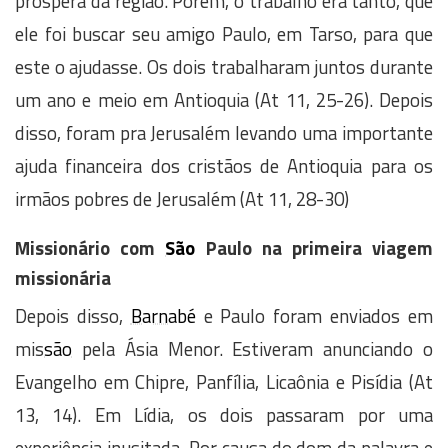
próspera da região. Porém, o trabalho era tanto, que
ele foi buscar seu amigo Paulo, em Tarso, para que
este o ajudasse. Os dois trabalharam juntos durante
um ano e meio em Antioquia (At 11, 25-26). Depois
disso, foram pra Jerusalém levando uma importante
ajuda financeira dos cristãos de Antioquia para os
irmãos pobres de Jerusalém (At 11, 28-30)
Missionário com
São
Paulo na primeira viagem
missionária
Depois disso,
Barnabé
e Paulo foram enviados em
mis
são
pela Ásia Menor. Estiveram anunciando o
Evangelho em Chipre, Panfília, Licaônia e Pisídia (At
13, 14). Em Lídia, os dois passaram por uma
experiência inusitada. Por causa do dom da palavra e