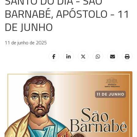
SANTO DO DIA - SÃO
BARNABÉ, APÓSTOLO - 11
DE JUNHO
11 de junho de 2025
HELIX_ULTIMATE_SHARE_FACEBOOK
HELIX_ULTIMATE_SHARE_LINKE
HELIX_ULTIMATE_SHAR
HELIX_ULTIMAT
HELIX_UL
HE