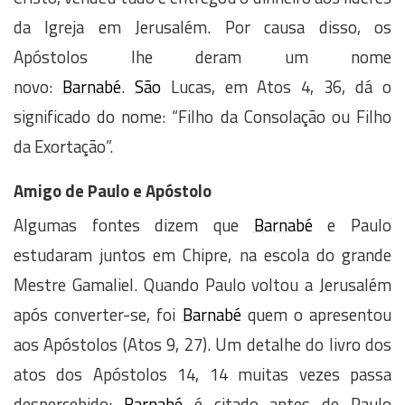
da Igreja em Jerusalém. Por causa disso, os
Apóstolos lhe deram um nome
novo:
Barnabé
.
São
Lucas, em Atos 4, 36, dá o
significado do nome: “Filho da Consolação ou Filho
da Exortação”.
Amigo de Paulo e Apóstolo
Algumas fontes dizem que
Barnabé
e Paulo
estudaram juntos em Chipre, na escola do grande
Mestre Gamaliel. Quando Paulo voltou a Jerusalém
após converter-se, foi
Barnabé
quem o apresentou
aos Apóstolos (Atos 9, 27). Um detalhe do livro dos
atos dos Apóstolos 14, 14 muitas vezes passa
despercebido:
Barnabé
é citado antes de Paulo