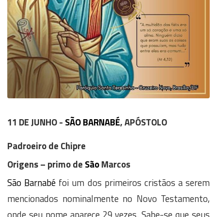
11 DE JUNHO -
SÃO
BARNABÉ
, APÓSTOLO
Padroeiro de Chipre
Origens – primo de
São
Marcos
São
Barnabé
foi um dos primeiros cristãos a serem
mencionados nominalmente no Novo Testamento,
onde seu nome aparece 29 vezes. Sabe-se que seus