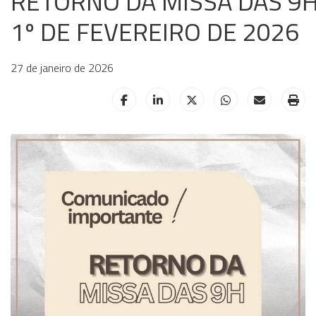
RETORNO DA MISSA DAS 9H
1º DE FEVEREIRO DE 2026
27 de janeiro de 2026
HELIX_ULTIMATE_SHARE_FACEBOOK
HELIX_ULTIMATE_SHARE_LINKE
HELIX_ULTIMATE_SHAR
HELIX_ULTIMAT
HELIX_UL
HE