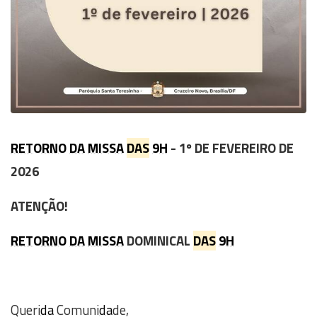
RETORNO
DA
MISSA
DAS
9H
- 1º DE FEVEREIRO DE
2026
ATENÇÃO!
RETORNO
DA
MISSA
DOMINICAL
DAS
9H
Queri
da
Comuni
da
de,