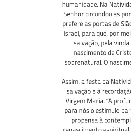
humanidade. Na Nativid
Senhor circundou as por
prefere as portas de Siã
Israel, para que, por me
salvação, pela vind
nascimento de Crist
sobrenatural. O nascime
Assim, a festa da Nativi
salvação e à recordaçã
Virgem Maria. “A profu
para nós o estímulo pa
propensa à contempla
renascimento espiritual 