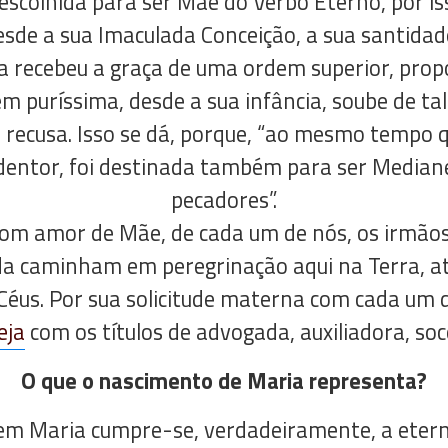
escolhida para ser Mãe do Verbo Eterno, por is
sde a sua Imaculada Conceição, a sua santidade
la recebeu a graça de uma ordem superior, pro
em puríssima, desde a sua infância, soube de ta
 recusa. Isso se dá, porque, “ao mesmo tempo 
entor, foi destinada também para ser Mediane
pecadores”.
om amor de Mãe, de cada um de nós, os irmãos 
nda caminham em peregrinação aqui na Terra, a
 Céus. Por sua solicitude materna com cada um d
eja
com os títulos de advogada, auxiliadora, soc
O que o nascimento de Maria representa?
m Maria cumpre-se, verdadeiramente, a eterna