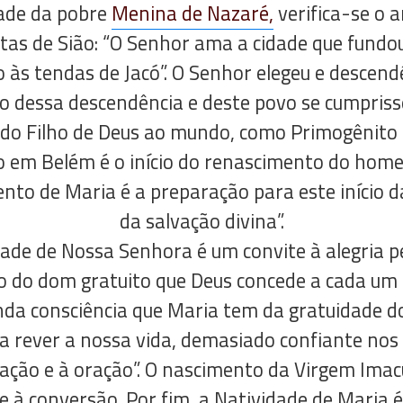
ade da pobre
Menina de Nazaré,
verifica-se o 
tas de Sião: “O Senhor ama a cidade que fundo
o às tendas de Jacó”. O Senhor elegeu e descend
io dessa descendência e deste povo se cumpriss
a do Filho de Deus ao mundo, como Primogênito 
o em Belém é o início do renascimento do hom
nto de Maria é a preparação para este início d
da salvação divina”.
dade de Nossa Senhora é um convite à alegria 
o do dom gratuito que Deus concede a cada um
nda consciência que Maria tem da gratuidade 
ra rever a nossa vida, demasiado confiante no
ção e à oração”. O nascimento da Virgem Imac
e à conversão. Por fim, a Natividade de Maria 