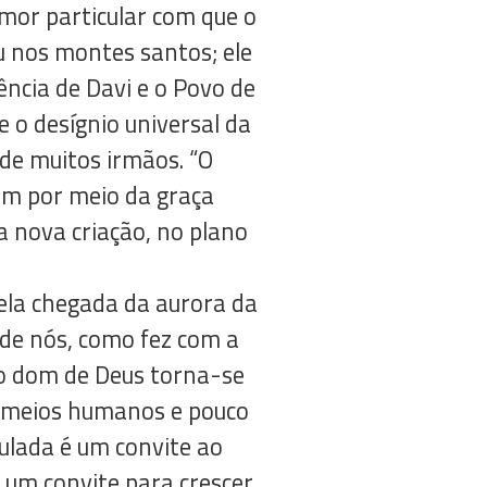
amor particular com que o
u nos montes santos; ele
ência de Davi e o Povo de
e o desígnio universal da
de muitos irmãos. “O
em por meio da graça
a nova criação, no plano
pela chegada da aurora da
 de nós, como fez com a
do dom de Deus torna-se
s meios humanos e pouco
ulada é um convite ao
é um convite para crescer