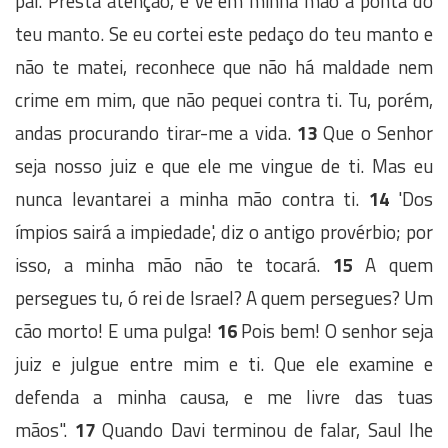
pai. Presta atenção, e vê em minha mão a ponta do
teu manto. Se eu cortei este pedaço do teu manto e
não te matei, reconhece que não há maldade nem
crime em mim, que não pequei contra ti. Tu, porém,
andas procurando tirar-me a vida.
13
Que o Senhor
seja nosso juiz e que ele me vingue de ti. Mas eu
nunca levantarei a minha mão contra ti.
14
'Dos
ímpios sairá a impiedade', diz o antigo provérbio; por
isso, a minha mão não te tocará.
15
A quem
persegues tu, ó rei de Israel? A quem persegues? Um
cão morto! E uma pulga!
16
Pois bem! O senhor seja
juiz e julgue entre mim e ti. Que ele examine e
defenda a minha causa, e me livre das tuas
mãos".
17
Quando Davi terminou de falar, Saul lhe