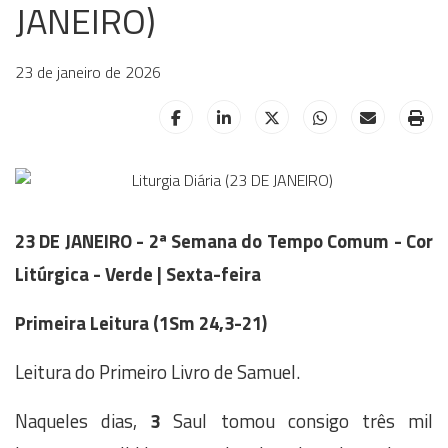
JANEIRO)
23 de janeiro de 2026
HELIX_ULTIMATE_SHARE_FACEBOOK
HELIX_ULTIMATE_SHARE_LINKE
HELIX_ULTIMATE_SHAR
HELIX_ULTIMAT
HELIX_UL
HE
23 DE JANEIRO - 2ª Semana do Tempo Comum - Cor
Litúrgica - Verde | Sexta-feira
Primeira Leitura (
1Sm 24,3-21)
Leitura do Primeiro Livro de Samuel.
Naqueles dias,
3
Saul tomou consigo três mil