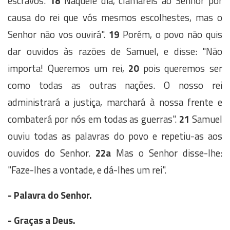
escravos.
18
Naquele dia, clamareis ao Senhor por
causa do rei que vós mesmos escolhestes, mas o
Senhor não vos ouvirá".
19
Porém, o povo não quis
dar ouvidos às razões de Samuel, e disse: "Não
importa! Queremos um rei,
20
pois queremos ser
como todas as outras nações. O nosso rei
administrará a justiça, marchará à nossa frente e
combaterá por nós em todas as guerras".
21
Samuel
ouviu todas as palavras do povo e repetiu-as aos
ouvidos do Senhor.
22a
Mas o Senhor disse-lhe:
"Faze-lhes a vontade, e dá-lhes um rei".
- Palavra do Senhor.
- Graças a Deus.