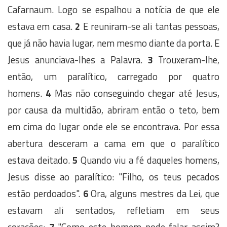
Cafarnaum. Logo se espalhou a notícia de que ele
estava em casa.
2
E reuniram-se ali tantas pessoas,
que já não havia lugar, nem mesmo diante da porta. E
Jesus anunciava-lhes a Palavra.
3
Trouxeram-lhe,
então, um paralítico, carregado por quatro
homens.
4
Mas não conseguindo chegar até Jesus,
por causa da multidão, abriram então o teto, bem
em cima do lugar onde ele se encontrava. Por essa
abertura desceram a cama em que o paralítico
estava deitado.
5
Quando viu a fé daqueles homens,
Jesus disse ao paralítico: "Filho, os teus pecados
estão perdoados".
6
Ora, alguns mestres da Lei, que
estavam ali sentados, refletiam em seus
corações:
7
"Como este homem pode falar assim?