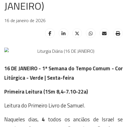
JANEIRO)
16 de janeiro de 2026
HELIX_ULTIMATE_SHARE_FACEBOOK
HELIX_ULTIMATE_SHARE_LINKE
HELIX_ULTIMATE_SHAR
HELIX_ULTIMAT
HELIX_UL
HE
16 DE JANEIRO - 1ª Semana do Tempo Comum - Cor
Litúrgica - Verde | Sexta-feira
Primeira Leitura (
1Sm 8,4-7.10-22a)
Leitura do Primeiro Livro de Samuel.
Naqueles dias,
4
todos os anciãos de Israel se