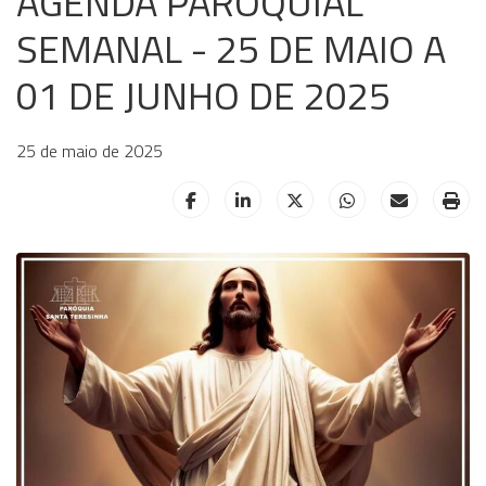
AGENDA PAROQUIAL
SEMANAL - 25 DE MAIO A
01 DE JUNHO DE 2025
25 de maio de 2025
HELIX_ULTIMATE_SHARE_FACEBOOK
HELIX_ULTIMATE_SHARE_LINKE
HELIX_ULTIMATE_SHAR
HELIX_ULTIMAT
HELIX_UL
HE