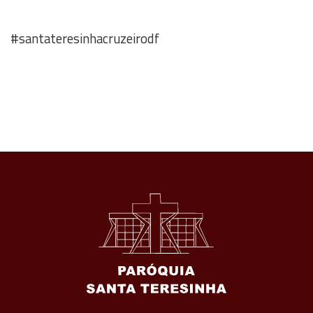
#santateresinhacruzeirodf