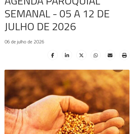
AGENDA PAROQUIAL
SEMANAL - 05 A 12 DE
JULHO DE 2026
06 de julho de 2026
HELIX_ULTIMATE_SHARE_FACEBOOK
HELIX_ULTIMATE_SHARE_LINKE
HELIX_ULTIMATE_SHAR
HELIX_ULTIMAT
HELIX_UL
HE