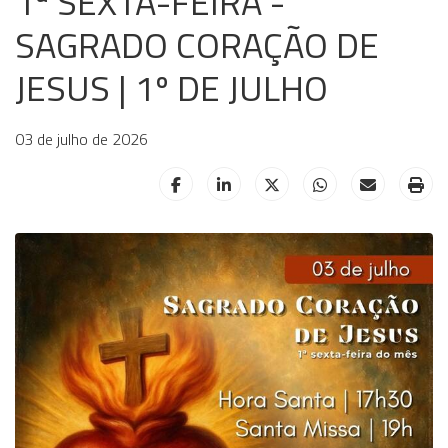
1ª SEXTA-FEIRA -
SAGRADO CORAÇÃO DE
JESUS | 1º DE JULHO
03 de julho de 2026
HELIX_ULTIMATE_SHARE_FACEBOOK
HELIX_ULTIMATE_SHARE_LINKE
HELIX_ULTIMATE_SHAR
HELIX_ULTIMAT
HELIX_UL
HE