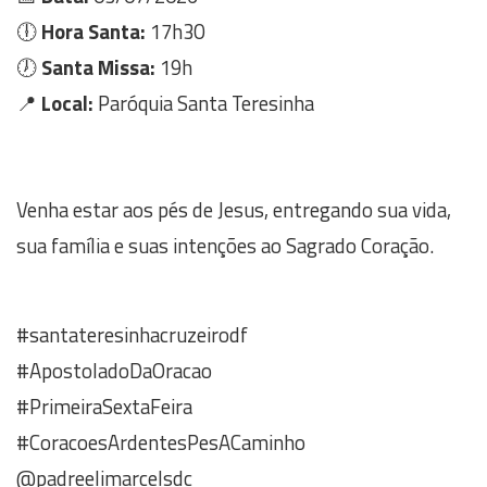
🕕
Hora Santa:
17h30
🕖
Santa Missa:
19h
📍
Local:
Paróquia Santa Teresinha
Venha estar aos pés de Jesus, entregando sua vida,
sua família e suas intenções ao Sagrado Coração.
#santateresinhacruzeirodf
#ApostoladoDaOracao
#PrimeiraSextaFeira
#CoracoesArdentesPesACaminho
@padreelimarcelsdc