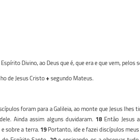
 Espírito Divino, ao Deus que é, que era e que vem, pelos s
 de Jesus Cristo
+
segundo Mateus.
cípulos foram para a Galileia, ao monte que Jesus lhes t
 dele. Ainda assim alguns duvidaram.
18
Então Jesus a
 e sobre a terra.
19
Portanto, ide e fazei discípulos meu
 do Espírito Santo
, 20
e ensinando-os a observar tudo 