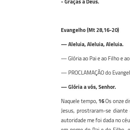
- Graças a Deus.
Evangelho (Mt 28,16-20)
— Aleluia, Aleluia, Aleluia.
— Glória ao Pai e ao Filho e ao
— PROCLAMAÇÃO do Evangelho
— Glória a vós, Senhor.
Naquele tempo,
16
Os onze dis
Jesus, prostraram-se diante
autoridade me foi dada no céu
em nome do Pai e do Filho e