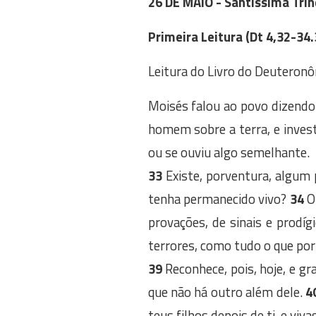
26 DE MAIO - Santíssima Trin
Primeira Leitura (Dt 4,32-34
Leitura do Livro do Deuteron
Moisés falou ao povo dizendo
homem sobre a terra, e inves
ou se ouviu algo semelhante.
33
Existe, porventura, algum 
tenha permanecido vivo?
34
Ou
provações, de sinais e prodí
terrores, como tudo o que por 
39
Reconhece, pois, hoje, e gr
que não há outro além dele.
4
teus filhos depois de ti, e viv