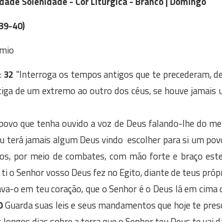
dade Solenidade - Cor Litúrgica - Branco | Domingo
.39-40)
ômio
:
32
"Interroga os tempos antigos que te precederam, de
tiga de um extremo ao outro dos céus, se houve jamais
povo que tenha ouvido a voz de Deus falando-lhe do mei
 terá jamais algum Deus vindo escolher para si um povo
gios, por meio de combates, com mão forte e braço est
ti o Senhor vosso Deus fez no Egito, diante de teus próp
ava-o em teu coração, que o Senhor é o Deus lá em cima d
0
Guarda suas leis e seus mandamentos que hoje te prescre
as longos dias sobre a terra que o Senhor teu Deus te vai 