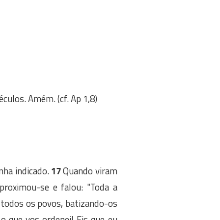
éculos. Amém. (cf. Ap 1,8)
inha indicado.
17
Quando viram
proximou-se e falou: "Toda a
s todos os povos, batizando-os
o que vos ordenei! Eis que eu