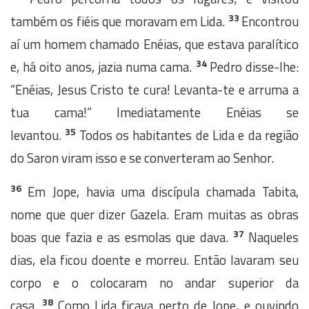
33
também os fiéis que moravam em Lida.
Encontrou
aí um homem chamado Enéias, que estava paralítico
34
e, há oito anos, jazia numa cama.
Pedro disse-lhe:
“Enéias, Jesus Cristo te cura! Levanta-te e arruma a
tua cama!” Imediatamente Enéias se
35
levantou.
Todos os habitantes de Lida e da região
do Saron viram isso e se converteram ao Senhor.
36
Em Jope, havia uma discípula chamada Tabita,
nome que quer dizer Gazela. Eram muitas as obras
37
boas que fazia e as esmolas que dava.
Naqueles
dias, ela ficou doente e morreu. Então lavaram seu
corpo e o colocaram no andar superior da
38
casa.
Como Lida ficava perto de Jope, e ouvindo