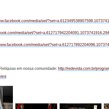
www.facebook.com/media/set/?set=a.612349538907598.10737
ebook.com/media/set/?set=a.612717942204091.1073741916.2
/www.facebook.com/media/set/?set=a.612717892204096.1073
Relíquias em nossa comunidade:
http://redevida.com.br/progra
html