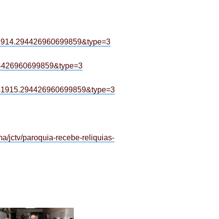
41914.294426960699859&type=3
94426960699859&type=3
741915.294426960699859&type=3
ma/jctv/paroquia-recebe-reliquias-