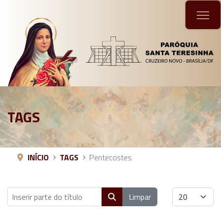
TAGS
INÍCIO
TAGS
Pentecostes
Inserir parte do título
Mostrar #
Limpar